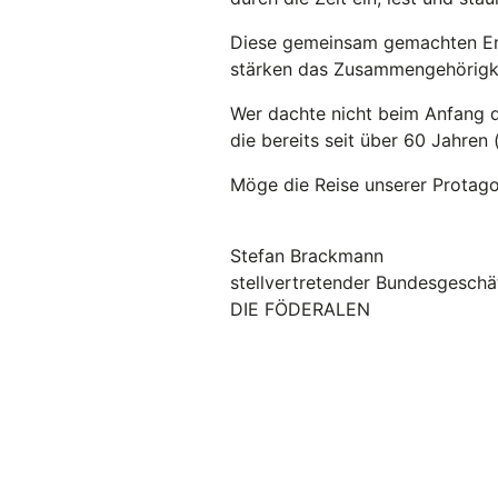
Diese gemeinsam gemachten Er
stärken das Zusammengehörigke
Wer dachte nicht beim Anfang d
die bereits seit über 60 Jahren 
Möge die Reise unserer Protago
Stefan Brackmann
stellvertretender Bundesgeschä
DIE FÖDERALEN
Teil 1: Die Unbeugsamen -
Teil 2: Das Oxymoron - 100
Teil 3: Die Todesspirale - E