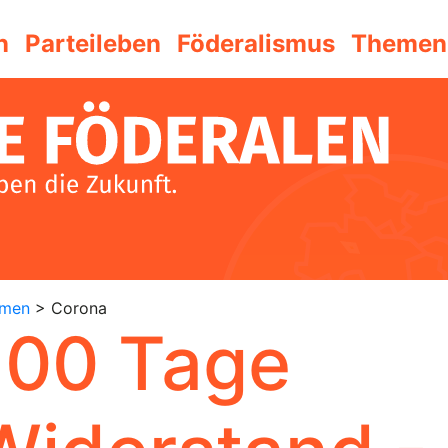
n
Parteileben
Föderalismus
Themen
emen
> Corona
100 Tage