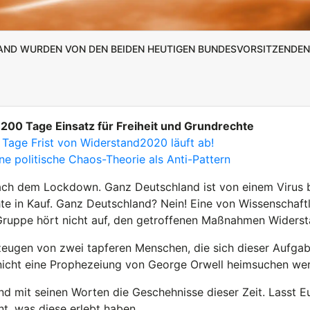
tand wurden von den beiden heutigen Bundesvorsitzende
 200 Tage Einsatz für Freiheit und Grundrechte
 Tage Frist von Widerstand2020 läuft ab!
ine politische Chaos-Theorie als Anti-Pattern
ach dem Lockdown. Ganz Deutschland ist von einem Virus 
te in Kauf. Ganz Deutschland? Nein! Eine von Wissenschaf
ruppe hört nicht auf, den getroffenen Maßnahmen Widersta
 zeugen von zwei tapferen Menschen, die sich dieser Auf
s nicht eine Prophezeiung von George Orwell heimsuchen we
und mit seinen Worten die Geschehnisse dieser Zeit. Lasst 
unt, was diese erlebt haben.