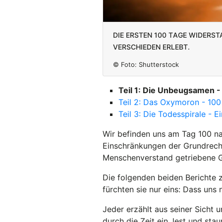
Die ersten 100 Tage Widers
verschieden erlebt.
© Foto:
Shutterstock
Teil 1: Die Unbeugsamen -
Teil 2: Das Oxymoron - 100
Teil 3: Die Todesspirale - E
Wir befinden uns am Tag 100 n
Einschränkungen der Grundrech
Menschenverstand getriebene G
Die folgenden beiden Berichte
fürchten sie nur eins: Dass un
Jeder erzählt aus seiner Sicht 
durch die Zeit ein, lest und sta