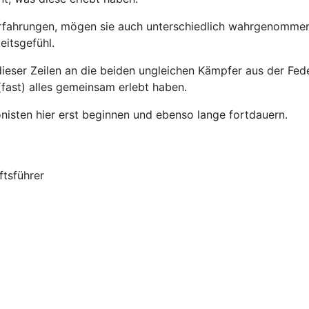
fahrungen, mögen sie auch unterschiedlich wahrgenommen
itsgefühl.
ieser Zeilen an die beiden ungleichen Kämpfer aus der Fe
(fast) alles gemeinsam erlebt haben.
nisten hier erst beginnen und ebenso lange fortdauern.
ftsführer
 200 Tage Einsatz für Freiheit und Grundrechte
 Tage Frist von Widerstand2020 läuft ab!
ine politische Chaos-Theorie als Anti-Pattern