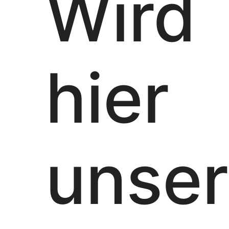
Wird
hier
unse