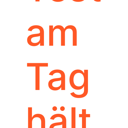
am
Tag
hält