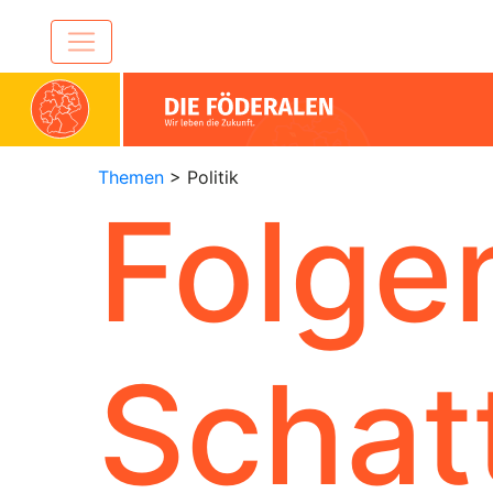
Themen
> Politik
Folge
Schat