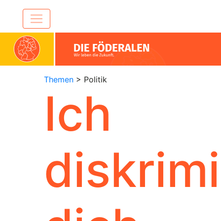
Themen
> Politik
Ich
diskrim