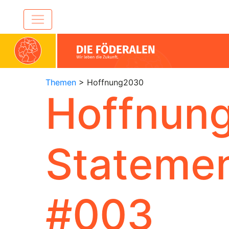
Themen
> Hoffnung2030
Hoffnun
Stateme
#003