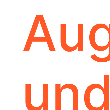
Au
un