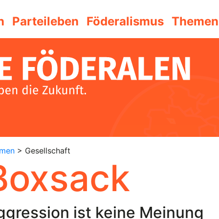
n
Parteileben
Föderalismus
Themen
emen
> Gesellschaft
Boxsack
ggression ist keine Meinung