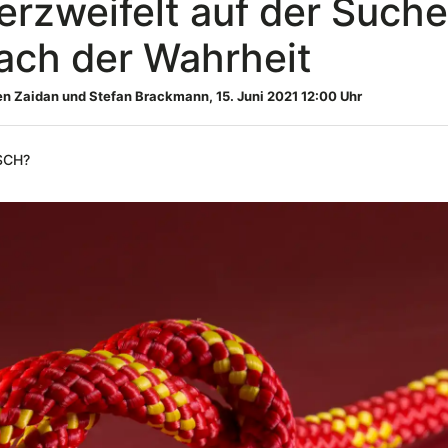
erzweifelt auf der Such
ach der Wahrheit
n Zaidan und Stefan Brackmann
,
15. Juni 2021 12:00 Uhr
sch?