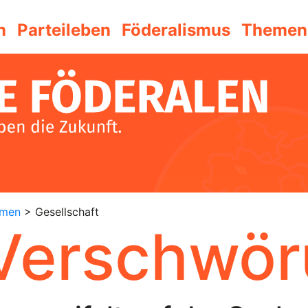
n
Parteileben
Föderalismus
Themen
emen
> Gesellschaft
Verschwör