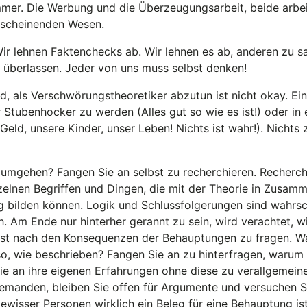
er. Die Werbung und die Überzeugungsarbeit, beide arbeit
rscheinenden Wesen.
Wir lehnen Faktenchecks ab. Wir lehnen es ab, anderen zu s
u überlassen. Jeder von uns muss selbst denken!
als Verschwörungstheoretiker abzutun ist nicht okay. Eine
Stubenhocker zu werden (Alles gut so wie es ist!) oder in
 Geld, unsere Kinder, unser Leben! Nichts ist wahr!). Nichts
 umgehen? Fangen Sie an selbst zu recherchieren. Recherchi
zelnen Begriffen und Dingen, die mit der Theorie in Zusamm
ng bilden können. Logik und Schlussfolgerungen sind wahrsc
ch. Am Ende nur hinterher gerannt zu sein, wird verachtet, w
lbst nach den Konsequenzen der Behauptungen zu fragen. 
 so, wie beschrieben? Fangen Sie an zu hinterfragen, waru
ie an ihre eigenen Erfahrungen ohne diese zu verallgemein
iemanden, bleiben Sie offen für Argumente und versuchen S
gewisser Personen wirklich ein Beleg für eine Behauptung i